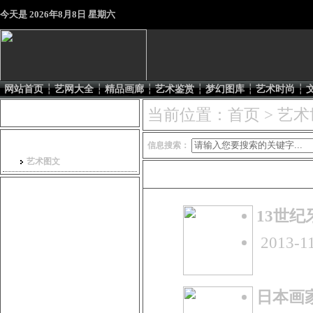
今天是
2026年8月8日 星期六
网站首页
┆
艺网大全
┆
精品画廊
┆
艺术鉴赏
┆
梦幻图库
┆
艺术时尚
┆
会员登录
当前位置：
首页
>
艺术
信息分类
信息搜索：
艺术图文
艺术图文
13世
2013-11
日本画