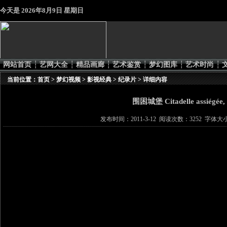
今天是
2026年8月9日 星期日
网站首页
┆
艺网大全
┆
精品画廊
┆
艺术鉴赏
┆
梦幻图库
┆
艺术时尚
┆
当前位置：
首页
>
梦幻视频
>
影视经典
>
纪录片
> 详细内容
围困城堡 Citadelle assiégée,
发布时间：2011-3-12 阅读次数：3252 字体大小