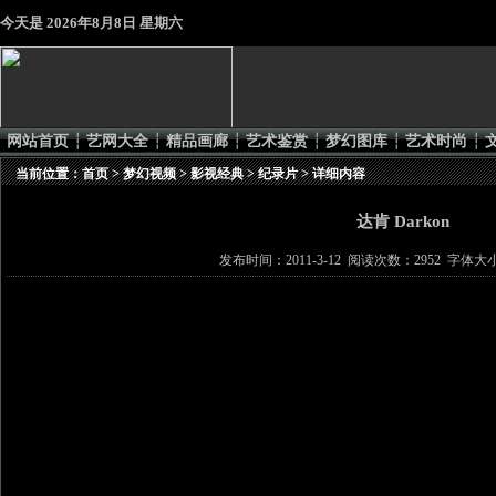
今天是
2026年8月8日 星期六
网站首页
┆
艺网大全
┆
精品画廊
┆
艺术鉴赏
┆
梦幻图库
┆
艺术时尚
┆
当前位置：
首页
>
梦幻视频
>
影视经典
>
纪录片
> 详细内容
达肯 Darkon
发布时间：2011-3-12 阅读次数：2952 字体大小