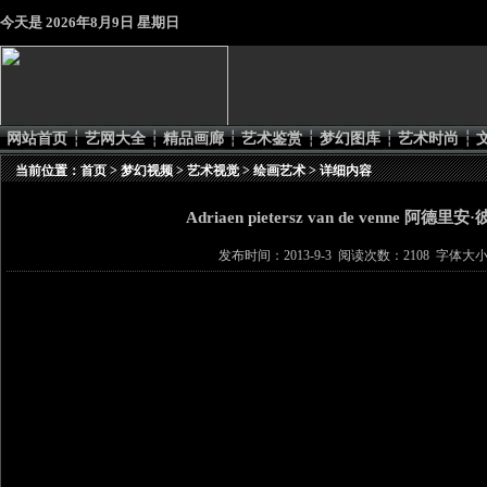
今天是
2026年8月9日 星期日
网站首页
┆
艺网大全
┆
精品画廊
┆
艺术鉴赏
┆
梦幻图库
┆
艺术时尚
┆
当前位置：
首页
>
梦幻视频
>
艺术视觉
>
绘画艺术
> 详细内容
Adriaen pietersz van de venne 阿德
发布时间：2013-9-3 阅读次数：2108 字体大小