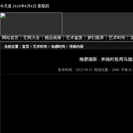
今天是
2026年8月6日 星期四
网站首页
┆
艺网大全
┆
精品画廊
┆
艺术鉴赏
┆
梦幻图库
┆
艺术时尚
┆
当前位置：
首页
>
艺术时尚
>
动感时尚
> 详细内容
梅赛德斯 - 奔驰时装周马德
发布时间：2012-10-13 阅读次数：2446 字体大小