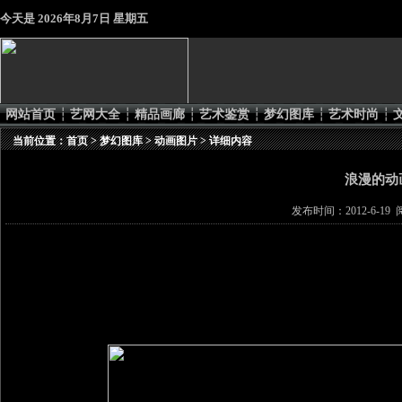
今天是
2026年8月7日 星期五
网站首页
┆
艺网大全
┆
精品画廊
┆
艺术鉴赏
┆
梦幻图库
┆
艺术时尚
┆
当前位置：
首页
>
梦幻图库
>
动画图片
> 详细内容
浪漫的动画 R
发布时间：2012-6-19