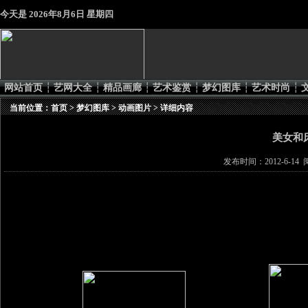
今天是
2026年8月6日 星期四
网站首页
┆
艺网大全
┆
精品画廊
┆
艺术鉴赏
┆
梦幻图库
┆
艺术时尚
┆
当前位置：
首页
>
梦幻图库
>
动画图片
> 详细内容
美女和床 B
发布时间：2012-6-14