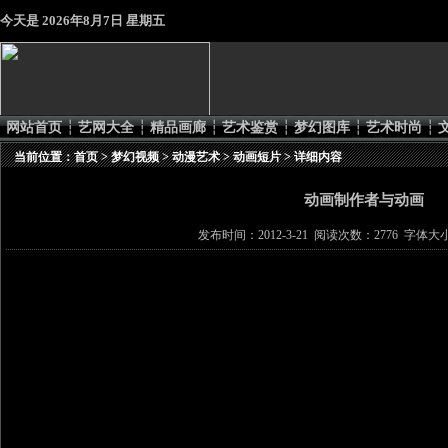
今天是
2026年8月7日 星期五
网站首页
┆
艺网大全
┆
精品画廊
┆
艺术鉴赏
┆
梦幻图库
┆
艺术时尚
┆
当前位置：
首页
>
梦幻视频
>
动漫艺术
>
动画短片
> 详细内容
动画制作者与动画
发布时间：2012-3-21 阅读次数：2776 字体大小