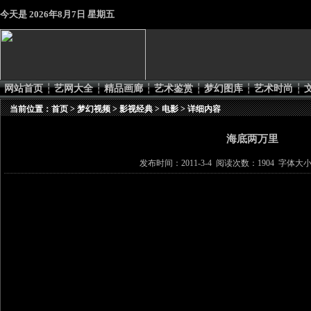
今天是
2026年8月7日 星期五
网站首页
┆
艺网大全
┆
精品画廊
┆
艺术鉴赏
┆
梦幻图库
┆
艺术时尚
┆
当前位置：
首页
>
梦幻视频
>
影视经典
>
电影
> 详细内容
海底两万里
发布时间：2011-3-4 阅读次数：1904 字体大小